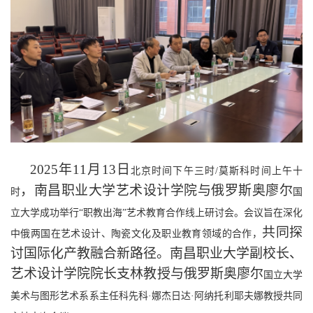
2025年11月13日
北京时间下午三时
/莫斯科时间上午十
，南昌职业大学艺术设计学院与俄罗斯奥
廖尔
时
国
立大学成功举行
“职教出海”艺术教育合作线上研讨会。会议旨在深化
共同探
中俄两国在艺术设计、陶瓷文化及职业教育领域的合作，
讨
国际化产教融合新路径。南昌职业大学副校长、
艺术设计学院院长支林教授与俄罗斯奥
廖尔
国立大学
美术与图形艺术系系主任科先科
·娜杰日达·阿纳托利耶夫娜教授共同