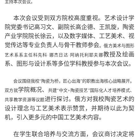
主持本次会议。
本次会议受到
双方院校
高度重视。艺术设计学
院党委书记高习文、副院长高企德、王凯旋，陶瓷
产业学院院长徐云，以及数字媒体、工艺美术、视
觉传达等专业负责人与骨干教师
参会
。俄方美术与图形
教授及
绘画
艺术系系主任科先科
·娜杰日达·阿纳托利耶夫娜
系、图形与设计系等多位学科
教授参与本次会议
。
会议围绕我校
“陶瓷为桥，匠心出海”的职教出海核心战略展开。
学院概况、
双方就
共建
“中文+陶瓷技艺”国际化人才培养模式、
进行探讨
。俄方对我校陶瓷艺术的
共享教学资源等议题
设计理念与工艺
美术
表示赞赏，并期待以此为契
机，引入更多元的中国工艺美术内容。
在学生联合培养与交流方面，会议
商讨决定
将